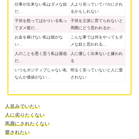
仕事が出来ない私はダメな奴
人より劣っていてバカにされ
だ…
るかもしれない
子供を怒ってばかりいる私っ
子供を立派に育てられないと
てダメ親だ…
周囲にどう思われるか…
お金を稼げない私は能がな
こんな事では何をやってもダ
い…
メな奴と思われる…
人のことを悪く思う私は最低
人に優しく出来ないと嫌われ
だ…
る
いつもポジティブじゃない私
明るく笑っていないと人に愛
なんか価値がない…
されない
人並みでいたい
人に劣りたくない
馬鹿にされたくない
愛されたい