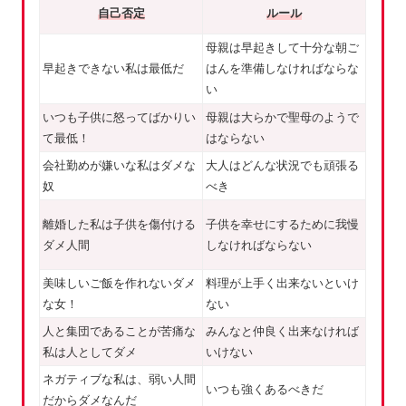
自己否定
ルール
母親は早起きして十分な朝ご
早起きできない私は最低だ
はんを準備しなければならな
い
いつも子供に怒ってばかりい
母親は大らかで聖母のようで
て最低！
はならない
会社勤めが嫌いな私はダメな
大人はどんな状況でも頑張る
奴
べき
離婚した私は子供を傷付ける
子供を幸せにするために我慢
ダメ人間
しなければならない
美味しいご飯を作れないダメ
料理が上手く出来ないといけ
な女！
ない
人と集団であることが苦痛な
みんなと仲良く出来なければ
私は人としてダメ
いけない
ネガティブな私は、弱い人間
いつも強くあるべきだ
だからダメなんだ