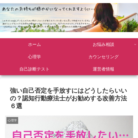
ホーム
お悩み相談
心理学
カウンセリング
自己診断テスト
運営者情報
強い自己否定を手放すにはどうしたらいい
の？認知行動療法士がお勧めする改善方法
６選
心理学